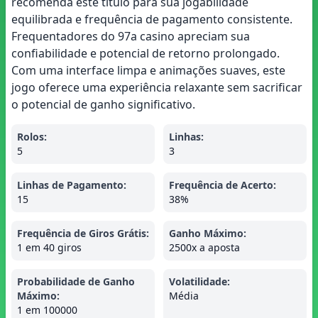
recomenda este título para sua jogabilidade
equilibrada e frequência de pagamento consistente.
Frequentadores do 97a casino apreciam sua
confiabilidade e potencial de retorno prolongado.
Com uma interface limpa e animações suaves, este
jogo oferece uma experiência relaxante sem sacrificar
o potencial de ganho significativo.
Rolos:
Linhas:
5
3
Linhas de Pagamento:
Frequência de Acerto:
15
38%
Frequência de Giros Grátis:
Ganho Máximo:
1 em 40 giros
2500x a aposta
Probabilidade de Ganho
Volatilidade:
Máximo:
Média
1 em 100000