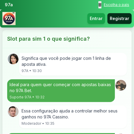
🌐
97a
Escolha o país
Entrar
Registrar
Slot para sim 1 o que significa?
Significa que você pode jogar com 1 linha de
aposta ativa.
97A • 10:30
Ideal para quem quer começar com apostas baixas
no 97A Bet.
Suporte 97A • 10:32
Essa configuração ajuda a controlar melhor seus
ganhos no 97A Cassino.
Moderador • 10:35